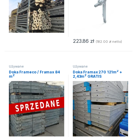
223.86
zł
(
182.00
zł
netto)
Używane
Używane
2
Doka Frameco / Framax 84
Doka Framax 270 121m
+
2
2
m
2,43m
GRATIS