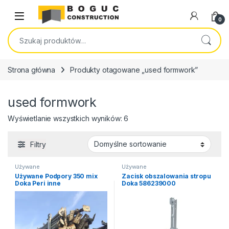
Skip to navigation
Skip to content
Open
0
Szukaj:
Strona główna
Produkty otagowane „used formwork”
used formwork
Wyświetlanie wszystkich wyników: 6
Filtry
Używane
Używane
Używane Podpory 350 mix
Zacisk obszalowania stropu
Doka Peri inne
Doka 586239000