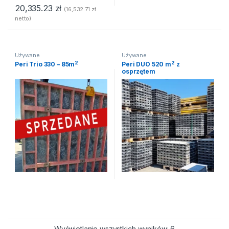
20,335.23
zł
(
16,532.71
zł
netto)
Używane
Używane
2
2
Peri Trio 330 – 85m
Peri DUO 520 m
z
osprzętem
Wyświetlanie wszystkich wyników: 6