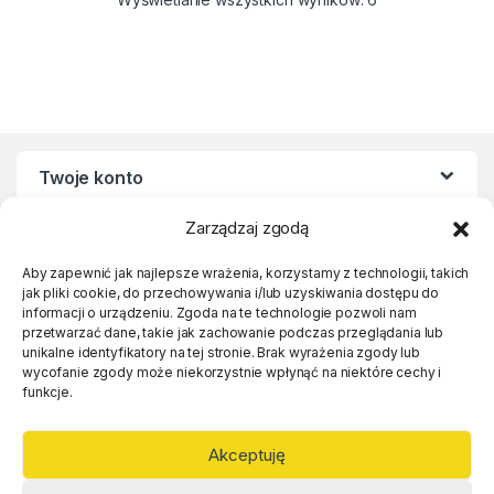
Twoje konto
Zarządzaj zgodą
Regulaminy
Aby zapewnić jak najlepsze wrażenia, korzystamy z technologii, takich
jak pliki cookie, do przechowywania i/lub uzyskiwania dostępu do
Linki
informacji o urządzeniu. Zgoda na te technologie pozwoli nam
przetwarzać dane, takie jak zachowanie podczas przeglądania lub
unikalne identyfikatory na tej stronie. Brak wyrażenia zgody lub
wycofanie zgody może niekorzystnie wpłynąć na niektóre cechy i
funkcje.
Akceptuję