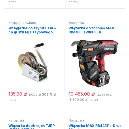
netto)
netto)
Zsypy budowlane
Narzędzia
Wciągarka do zsypu 10 m –
Wiązarka do zbrojeń MAX
do gruzu leja zsypowego
RB443T TWINTIER
135.00
zł
10,455.00
zł
(
109.76
zł
190.00
zł
12,955.59
zł
netto)
(
8,500.00
zł
netto)
Narzędzia
Narzędzia
Wiązarka do zbrojeń TJEP
Wiązarka MAX RB443T + Drut