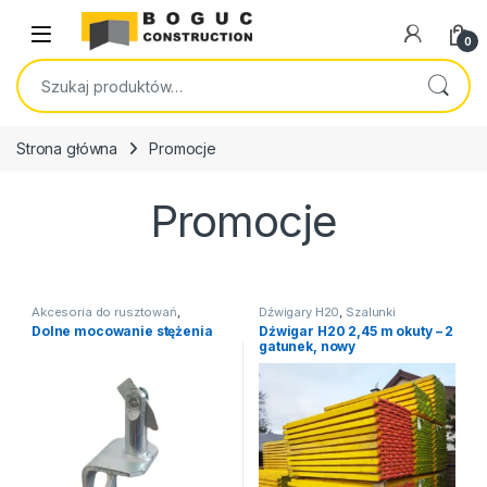
Skip to navigation
Skip to content
Open
0
Szukaj:
Strona główna
Promocje
Promocje
Akcesoria do rusztowań
,
Dźwigary H20
,
Szalunki
Rusztowania budowlane
,
stropowe
Dolne mocowanie stężenia
Dźwigar H20 2,45 m okuty – 2
Rusztowania ramowe /
gatunek, nowy
fasadowe
,
Rusztowanie BP 70
(Plettac)