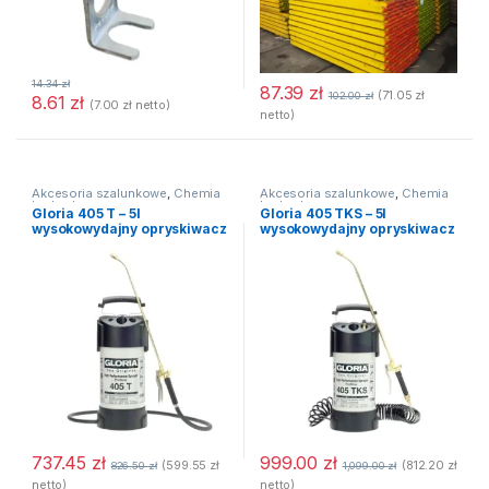
14.34
zł
87.39
zł
(
71.05
zł
102.00
zł
8.61
zł
(
7.00
zł
netto)
netto)
Akcesoria szalunkowe
,
Chemia
Akcesoria szalunkowe
,
Chemia
budowlana
budowlana
Gloria 405 T – 5l
Gloria 405 TKS – 5l
wysokowydajny opryskiwacz
wysokowydajny opryskiwacz
ze stali
ze stali
737.45
zł
999.00
zł
(
599.55
zł
(
812.20
zł
826.50
zł
1,099.00
zł
netto)
netto)