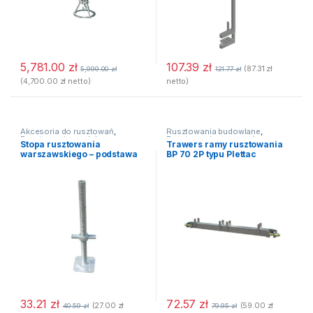
5,781.00
zł
107.39
zł
(
87.31
zł
5,999.00
zł
121.77
zł
(
4,700.00
zł
netto)
netto)
Akcesoria do rusztowań
,
Rusztowania budowlane
,
Rusztowania modułowe
,
Rusztowania ramowe /
Stopa rusztowania
Trawers ramy rusztowania
Rusztowania warszawskie
fasadowe
,
Rusztowanie BP 70
warszawskiego – podstawa
BP 70 2P typu Plettac
(Plettac)
śrubowa 500 mm fi 26m
33.21
zł
72.57
zł
(
27.00
zł
(
59.00
zł
40.59
zł
79.95
zł