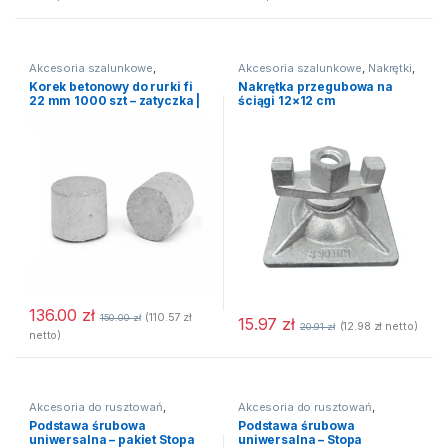
Akcesoria szalunkowe
,
Akcesoria szalunkowe
,
Nakrętki
,
Dystanse betonowe
,
Dystanse
Szalunki FrBox
,
Szalunki mBox
,
Korek betonowy do rurki fi
Nakrętka przegubowa na
budowlane
Szalunki ścienne LBox
22 mm 1000 szt – zatyczka |
ściągi 12×12 cm
korki
136.00
zł
(
110.57
zł
150.00
zł
15.97
zł
(
12.98
zł
netto)
20.91
zł
netto)
Akcesoria do rusztowań
,
Akcesoria do rusztowań
,
Rusztowania modułowe
,
Rusztowania modułowe
,
Podstawa śrubowa
Podstawa śrubowa
Rusztowania warszawskie
,
Rusztowania warszawskie
,
uniwersalna – pakiet Stopa
uniwersalna – Stopa
Rusztowanie BL 73 (Baumann)
,
Rusztowanie BL 73 (Baumann)
,