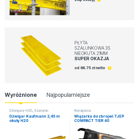
PŁYTA
SZALUNKOWA 3S
NIEOKUTA 21MM
SUPER OKAZJA
od 66.75 zł netto
Product Carousel Tabs
Wyróżnione
Najpopularniejsze
Dźwigary H20
,
Szalunki
Narzędzia
stropowe
Dźwigar Kaufmann 2,45 m
Wiązarka do zbrojeń TJEP
okuty H20
COMPACT TIER 40