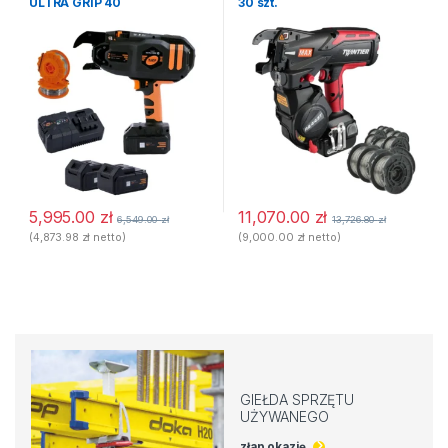
ULTRA GRIP 40
30 szt.
5,995.00
zł
11,070.00
zł
6,549.00
zł
13,726.80
zł
(
4,873.98
zł
netto)
(
9,000.00
zł
netto)
GIEŁDA SPRZĘTU
UŻYWANEGO
złap okazję