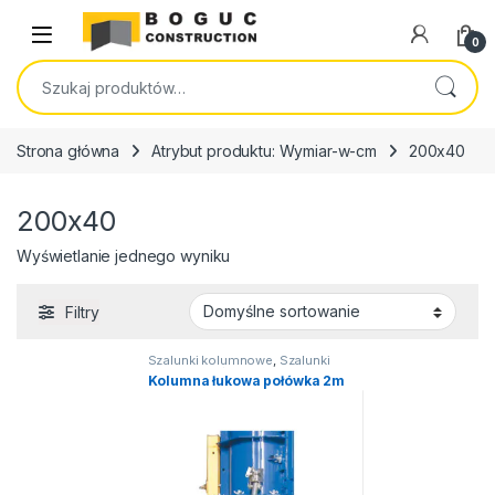
Skip to navigation
Skip to content
Open
0
Szukaj:
Strona główna
Atrybut produktu: Wymiar-w-cm
200x40
200x40
Wyświetlanie jednego wyniku
Filtry
Szalunki kolumnowe
,
Szalunki
systemowe łukowe
Kolumna łukowa połówka 2m