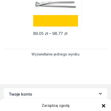
Zakres cen: od 89.05 zł
89.05
zł
–
98.77
zł
Ten produkt ma wiele wariantów. Opcje można w
Wyświetlanie jednego wyniku
Twoje konto
Zarządzaj zgodą
Regulaminy