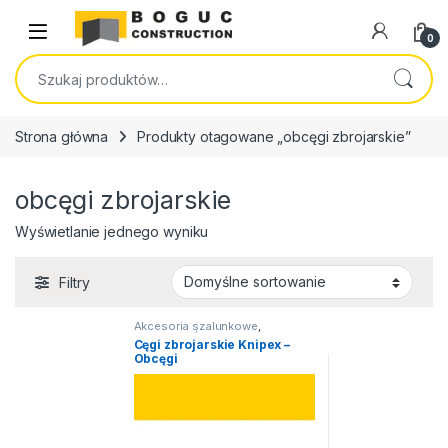
Skip to navigation
Skip to content
Open
0
Szukaj:
Strona główna
Produkty otagowane „obcęgi zbrojarskie”
obcęgi zbrojarskie
Wyświetlanie jednego wyniku
Filtry
Akcesoria szalunkowe
,
Narzędzia
,
Żabki, obcęgi, druty,
Cęgi zbrojarskie Knipex –
ściski
Obcęgi