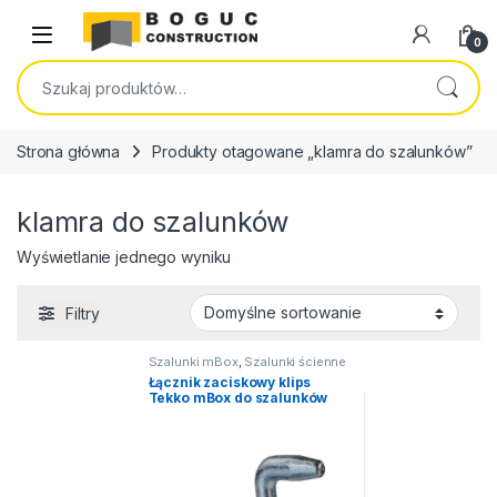
Skip to navigation
Skip to content
Open
0
Szukaj:
Strona główna
Produkty otagowane „klamra do szalunków”
klamra do szalunków
Wyświetlanie jednego wyniku
Filtry
Szalunki mBox
,
Szalunki ścienne
Łącznik zaciskowy klips
Tekko mBox do szalunków