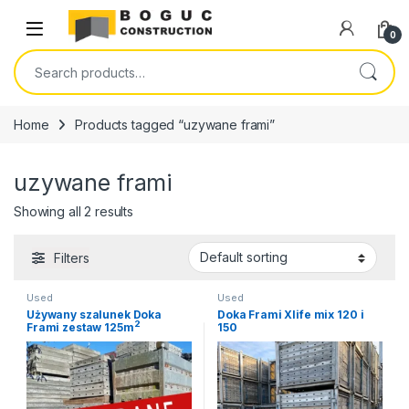
Skip to navigation
Skip to content
Open
0
Search for:
Home
Products tagged “uzywane frami”
uzywane frami
Showing all 2 results
Filters
Used
Used
Używany szalunek Doka
Doka Frami Xlife mix 120 i
2
Frami zestaw 125m
150