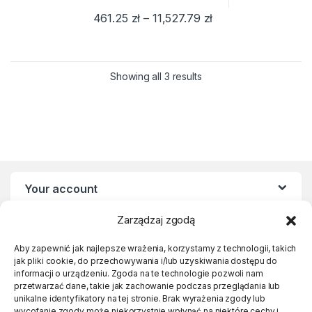
Zakres cen: od 461.
461.25
zł
–
11,527.79
zł
Ten produkt ma wiele wariantów. Opcje można w
Showing all 3 results
Your account
Zarządzaj zgodą
Statute
Aby zapewnić jak najlepsze wrażenia, korzystamy z technologii, takich
jak pliki cookie, do przechowywania i/lub uzyskiwania dostępu do
Links
informacji o urządzeniu. Zgoda na te technologie pozwoli nam
przetwarzać dane, takie jak zachowanie podczas przeglądania lub
unikalne identyfikatory na tej stronie. Brak wyrażenia zgody lub
wycofanie zgody może niekorzystnie wpłynąć na niektóre cechy i