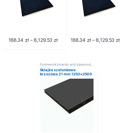
Zakres cen: od 188.34 zł do 8,129.
Zakres
188.34
zł
–
8,129.53
zł
188.34
zł
–
8,129.53
zł
Ten produkt ma wiele wariantów. Opcje można wybrać na stroni
Ten produkt ma wiele wariantów
Formwork boards and plywood
,
Formwork plywood
,
Formwork
Sklejka szalunkowa
plywood
brzozowa 21 mm 1250×2500
mm