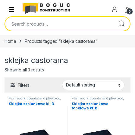
Skip to navigation
Skip to content
Open
0
Search for:
Home
Products tagged “sklejka castorama”
sklejka castorama
Showing all 3 results
Filters
Formwork boards and plywood
,
Formwork boards and plywood
,
Formwork boards
,
Formwork
Formwork boards
,
Formwork
Sklejka szalunkowa kl. B
Sklejka szalunkowa
plywood
,
Formwork plywood
,
plywood
,
Formwork plywood
,
topolowa kl. B
Slab formwork
Slab formwork