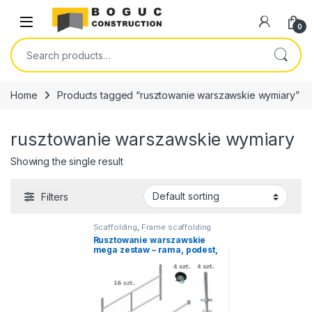
Skip to navigation
Skip to content
Open
0
Search for:
Home
Products tagged “rusztowanie warszawskie wymiary”
rusztowanie warszawskie wymiary
Showing the single result
Filters
Scaffolding
,
Frame scaffolding
(Warsaw type)
Rusztowanie warszawskie
mega zestaw – rama, podest,
stopa, kółka, przekątnia