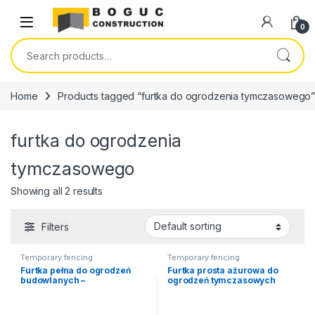
Skip to navigation
Skip to content
Open
0
Search for:
Home
Products tagged “furtka do ogrodzenia tymczasowego
furtka do ogrodzenia
tymczasowego
Showing all 2 results
Filters
Temporary fencing
Temporary fencing
Furtka pełna do ogrodzeń
Furtka prosta ażurowa do
budowlanych –
ogrodzeń tymczasowych
tymczasowych