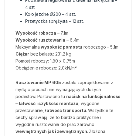
Podstawka regulowana z dwiema nakrętkami –
4 szt.
Koło jezdne Ø200 – 4 szt.
Przetyczka sprężysta – 12 szt.
Wysokość robocza
– 7,1m
Wysokość rusztowania
– 6,4m
Maksymalna
wysokość pomostu
roboczego – 5,1m
Ciężar
bez balastu: 231,2 kg
Pomost roboczy: 1,80 x 0,75m
Obciążenie robocze: 2,0kN/m²
Rusztowanie MP 605
zostało zaprojektowane z
myślą o pracach nie wymagających dużych
podestów. Postawiono tu
nacisk na funkcjonalność
–
łatwość i szybkość montażu
, wygodne
przestawianie,
łatwość transportu
. Wszystkie te
cechy sprawiają, że to bardzo praktyczne i
wygodne rusztowanie do prac zarówno
wewnętrznych jak i zewnętrznych
. Złożona