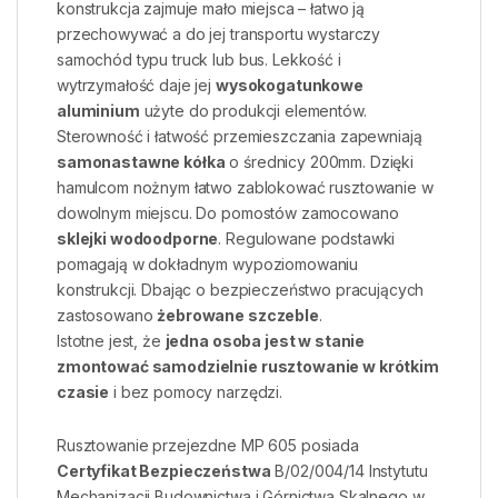
konstrukcja zajmuje mało miejsca – łatwo ją
przechowywać a do jej transportu wystarczy
samochód typu truck lub bus. Lekkość i
wytrzymałość daje jej
wysokogatunkowe
aluminium
użyte do produkcji elementów.
Sterowność i łatwość przemieszczania zapewniają
samonastawne kółka
o średnicy 200mm. Dzięki
hamulcom nożnym łatwo zablokować rusztowanie w
dowolnym miejscu. Do pomostów zamocowano
sklejki wodoodporne
. Regulowane podstawki
pomagają w dokładnym wypoziomowaniu
konstrukcji. Dbając o bezpieczeństwo pracujących
zastosowano
żebrowane szczeble
.
Istotne jest, że
jedna osoba jest w stanie
zmontować samodzielnie rusztowanie w krótkim
czasie
i bez pomocy narzędzi.
Rusztowanie przejezdne MP 605 posiada
Certyfikat Bezpieczeństwa
B/02/004/14 Instytutu
Mechanizacji Budownictwa i Górnictwa Skalnego w