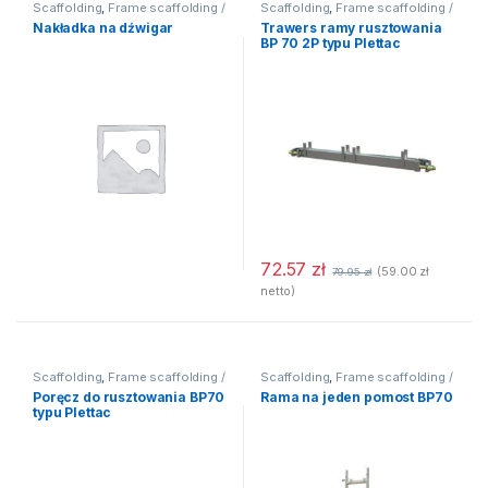
Scaffolding
,
Frame scaffolding /
Scaffolding
,
Frame scaffolding /
Facade scaffolding
,
Facade scaffolding
,
Nakładka na dźwigar
Trawers ramy rusztowania
Rusztowanie BP 70 (Plettac)
Rusztowanie BP 70 (Plettac)
BP 70 2P typu Plettac
72.57
zł
(
59.00
zł
79.95
zł
netto)
Scaffolding
,
Frame scaffolding /
Scaffolding
,
Frame scaffolding /
Facade scaffolding
,
Facade scaffolding
,
Poręcz do rusztowania BP70
Rama na jeden pomost BP70
Rusztowanie BP 70 (Plettac)
Rusztowanie BP 70 (Plettac)
typu Plettac