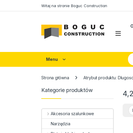
Skip to navigation
Skip to content
Witaj na stronie Boguc Construction
O
Open
Se
Menu
Strona główna
Atrybut produktu: Dlugos
Kategorie produktów
4,
Akcesoria szalunkowe
Narzędzia