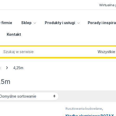
Wirtualna 
 firmie
Sklep
Produkty i usługi
Porady i inspir
Kontakt
arch for:
c
4,25m
25m
Rusztowania budowlane
,
Rusztowania modułowe
Kładka aluminiowa ROTAX