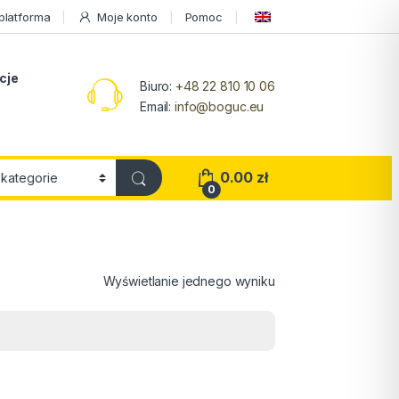
platforma
Moje konto
Pomoc
acje
Biuro:
+48 22 810 10 06
Email:
info@boguc.eu
0.00
zł
0
Wyświetlanie jednego wyniku