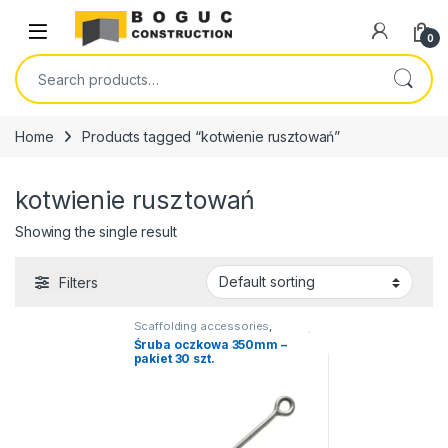
Skip to navigation
Skip to content
Open
0
Search for:
Home
Products tagged “kotwienie rusztowań”
kotwienie rusztowań
Showing the single result
Filters
Scaffolding accessories
,
Scaffolding
,
Frame scaffolding /
Śruba oczkowa 350mm –
Facade scaffolding
,
pakiet 30 szt.
Rusztowanie BL 73 (Baumann)
,
Rusztowanie BP 70 (Plettac)