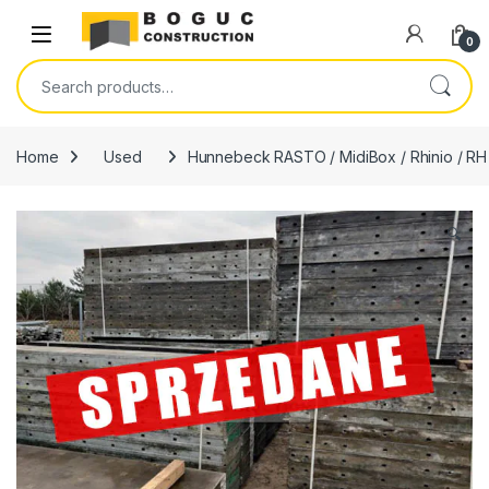
Skip to navigation
Skip to content
Open
0
Search for:
Home
Used
Hunnebeck RASTO / MidiBox / Rhinio / RH
🔍