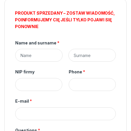
PRODUKT SPRZEDANY – ZOSTAW WIADOMOŚĆ,
POINFORMUJEMY CIĘ JEŚLI TYLKO POJAWI SIĘ
PONOWNIE
Name and surname
*
F
L
i
a
NIP firmy
Phone
*
r
s
s
t
t
E-mail
*
Questions
*