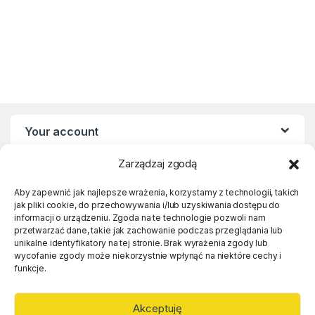
Your account
Zarządzaj zgodą
Statute
Aby zapewnić jak najlepsze wrażenia, korzystamy z technologii, takich
jak pliki cookie, do przechowywania i/lub uzyskiwania dostępu do
Links
informacji o urządzeniu. Zgoda na te technologie pozwoli nam
przetwarzać dane, takie jak zachowanie podczas przeglądania lub
unikalne identyfikatory na tej stronie. Brak wyrażenia zgody lub
wycofanie zgody może niekorzystnie wpłynąć na niektóre cechy i
funkcje.
Akceptuję