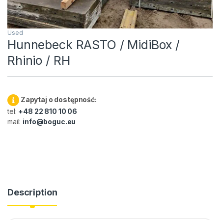
Used
Hunnebeck RASTO / MidiBox /
Rhinio / RH
Zapytaj o dostępność:
tel:
+48 22 810 10 06
mail:
info@boguc.eu
Description