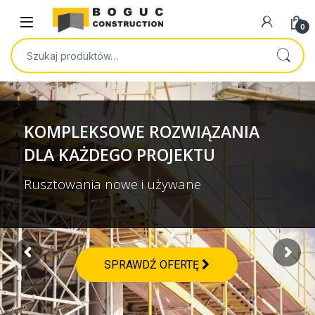
Skip to navigation
Skip to content
Open
0
Szukaj:
KOMPLEKSOWE ROZWIĄZANIA
DLA KAŻDEGO PROJEKTU
Rusztowania nowe i używane
SPRAWDŹ OFERTĘ