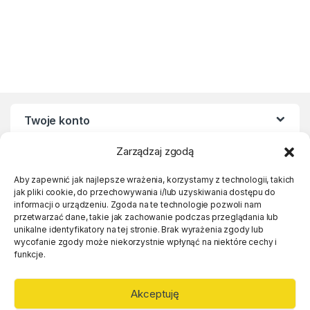
Twoje konto
Zarządzaj zgodą
Regulaminy
Aby zapewnić jak najlepsze wrażenia, korzystamy z technologii, takich
jak pliki cookie, do przechowywania i/lub uzyskiwania dostępu do
Linki
informacji o urządzeniu. Zgoda na te technologie pozwoli nam
przetwarzać dane, takie jak zachowanie podczas przeglądania lub
unikalne identyfikatory na tej stronie. Brak wyrażenia zgody lub
wycofanie zgody może niekorzystnie wpłynąć na niektóre cechy i
funkcje.
Akceptuję