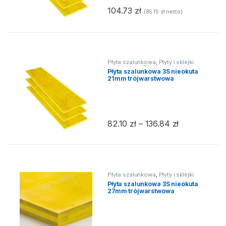
104.73
zł
(
85.15
zł
netto)
Płyta szalunkowa
,
Płyty i sklejki
szalunkowe
,
Płyty szalunkowe
,
Płyta szalunkowa 3S nieokuta
Szalunki 3S system
21mm trójwarstwowa
Zakres cen: 
82.10
zł
–
136.84
zł
Ten produkt ma wiele wariantów. Op
Płyta szalunkowa
,
Płyty i sklejki
szalunkowe
,
Płyty szalunkowe
,
Płyta szalunkowa 3S nieokuta
Szalunki 3S system
27mm trójwarstwowa