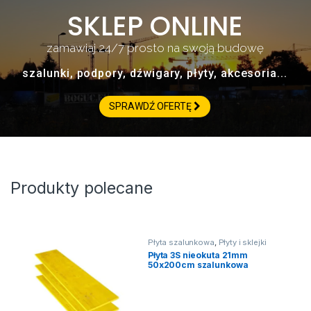
SKLEP ONLINE
zamawiaj 24/7 prosto na swoją budowę
szalunki, podpory, dźwigary, płyty, akcesoria...
SPRAWDŹ OFERTĘ
Produkty polecane
Płyta szalunkowa
,
Płyty i sklejki
szalunkowe
,
Płyty szalunkowe
,
Płyta 3S nieokuta 21mm
Szalunki 3S system
50x200cm szalunkowa
trójwarstwowa