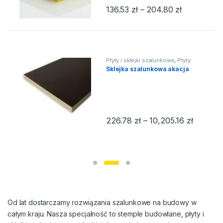
Zakres cen:
136.53
zł
–
204.80
zł
Ten produkt ma wiele wariantów. Op
Płyty i sklejki szalunkowe
,
Płyty
szalunkowe
,
Sklejka szalunkowa
,
Sklejka szalunkowa akacja
Sklejki szalunkowe
,
Szalunki
stropowe
Zakres c
226.78
zł
–
10,205.16
zł
Ten produkt ma wiele wariantów. Op
Od lat dostarczamy rozwiązania szalunkowe na budowy w
całym kraju. Nasza specjalność to stemple budowlane, płyty i