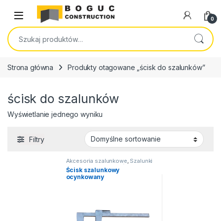
Skip to navigation
Skip to content
Open
0
Szukaj:
Strona główna
Produkty otagowane „ścisk do szalunków”
ścisk do szalunków
Wyświetlanie jednego wyniku
Filtry
Akcesoria szalunkowe
,
Szalunki
3S system
,
Szalunki ścienne
,
Ścisk szalunkowy
Żabki, obcęgi, druty, ściski
ocynkowany