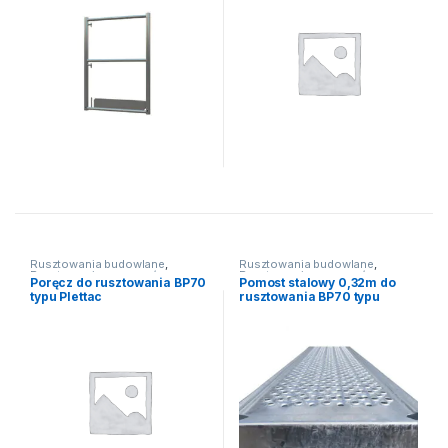
Rusztowania budowlane
,
Rusztowania budowlane
,
Rusztowania ramowe /
Rusztowania ramowe /
Poręcz do rusztowania BP70
Pomost stalowy 0,32m do
fasadowe
,
Rusztowanie BP 70
fasadowe
,
Rusztowanie BP 70
typu Plettac
rusztowania BP70 typu
(Plettac)
(Plettac)
Plettac