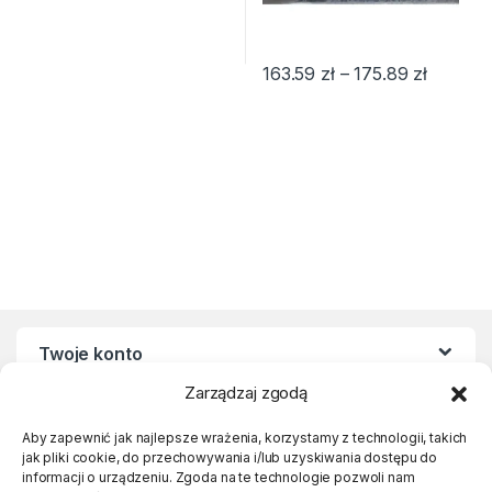
Zakres c
163.59
zł
–
175.89
zł
Ten produkt ma wiele wariantów
Twoje konto
Zarządzaj zgodą
Regulaminy
Aby zapewnić jak najlepsze wrażenia, korzystamy z technologii, takich
jak pliki cookie, do przechowywania i/lub uzyskiwania dostępu do
informacji o urządzeniu. Zgoda na te technologie pozwoli nam
Linki