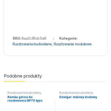
SKU:
8aa2c95dc0a6
Kategorie:
Rusztowania budowlane
,
Rusztowania modułowe
Podobne produkty
Rusztowania budowlane
,
Rusztowania budowlane
,
Rusztowania ramowe /
Rusztowania ramowe /
Ramka górna do
Dźwigar stalowy kratowy
fasadowe
,
Rusztowanie BP 70
fasadowe
,
Rusztowanie BP 70
rusztowania BP70 typu
(Plettac)
(Plettac)
Plettac